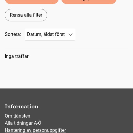
Rensa alla filter
Sortera:
Sökresultat
Inga träffar
Information
Om tjänsten
Alla tidningar A-Ö
Hantering av personuppgifter