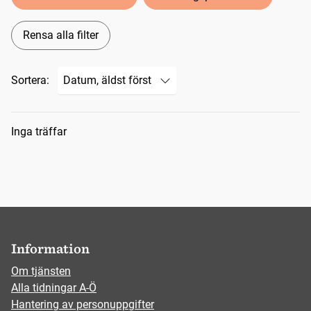
Rensa alla filter
Sortera:
Sökresultat
Inga träffar
Information
Om tjänsten
Alla tidningar A-Ö
Hantering av personuppgifter