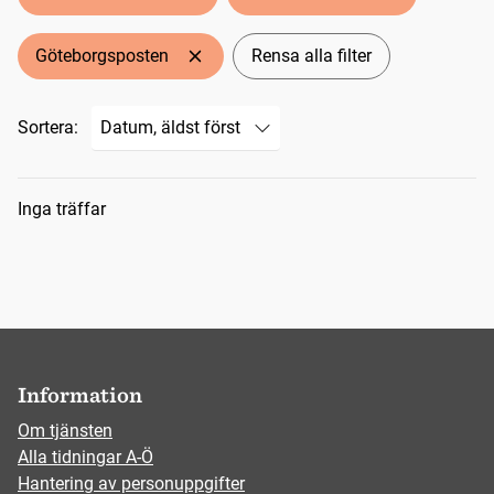
Göteborgsposten
Rensa alla filter
Sortera:
Sökresultat
Inga träffar
Information
Om tjänsten
Alla tidningar A-Ö
Hantering av personuppgifter