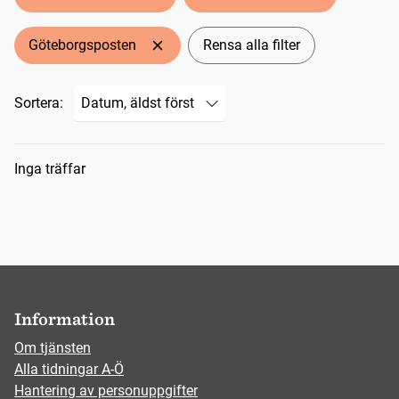
Göteborgsposten
Rensa alla filter
Sortera:
Sökresultat
Inga träffar
Information
Om tjänsten
Alla tidningar A-Ö
Hantering av personuppgifter