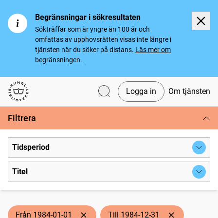
Begränsningar i sökresultaten
Sökträffar som är yngre än 100 år och
omfattas av upphovsrätten visas inte längre i
tjänsten när du söker på distans.
Läs mer om
begränsningen.
Logga in
Om tjänsten
Svenska tidningar
Filtrera
Tidsperiod
Titel
Från 1984-01-01
Till 1984-12-31