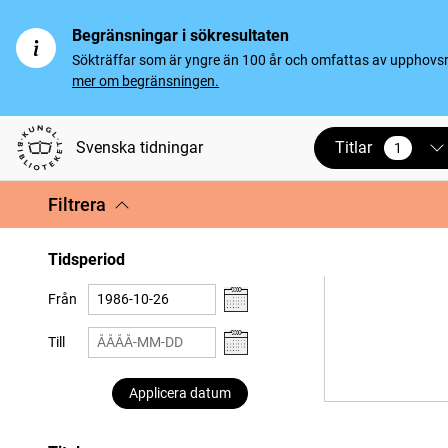
Begränsningar i sökresultaten
Sökträffar som är yngre än 100 år och omfattas av upphovsrät
mer om begränsningen.
Titlar
Svenska tidningar
1
vald
Filtrera
Tidsperiod
Från
Till
Applicera datum