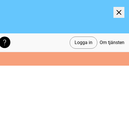
Logga in
Om tjänsten
Söktips