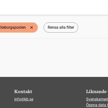
öteborgsposten
Rensa alla filter
Kontakt
Liknande 
info@kb.se
Svenskameri
Öppna data 