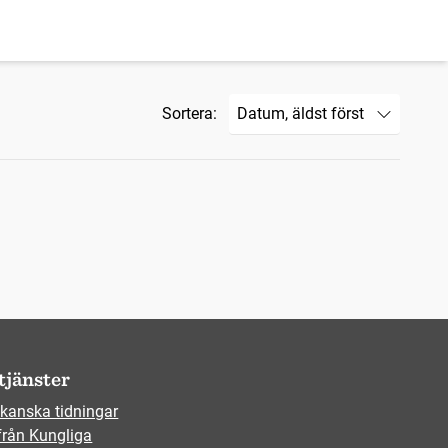
Sortera:
tjänster
kanska tidningar
från Kungliga