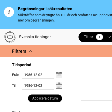
Begränsningar i sökresultaten
Sökträffar som är yngre än 100 år och omfattas av upphovsrät
mer om begränsningen.
Titlar
Svenska tidningar
1
vald
Filtrera
Tidsperiod
Från
Till
Applicera datum