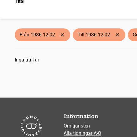
Titel
Från 1986-12-02
Till 1986-12-02
G
Sökresultat
Inga träffar
Information
Om tjänsten
Alla tidningar A-Ö