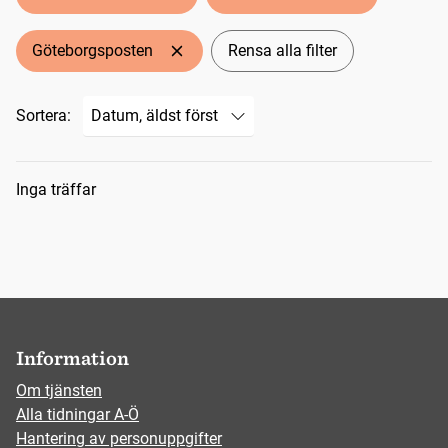
Göteborgsposten
Rensa alla filter
Sortera:
Sökresultat
Inga träffar
Information
Om tjänsten
Alla tidningar A-Ö
Hantering av personuppgifter