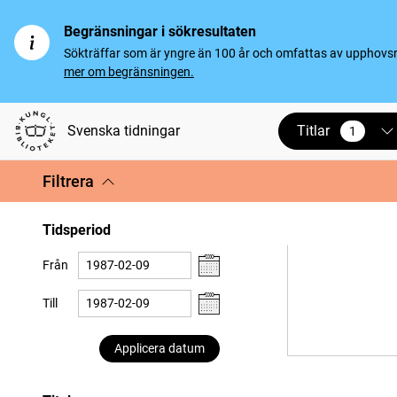
Begränsningar i sökresultaten
Sökträffar som är yngre än 100 år och omfattas av upphovsrät
mer om begränsningen.
Titlar
Svenska tidningar
1
vald
Filtrera
Tidsperiod
Från
Till
Applicera datum