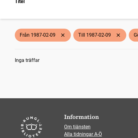
Titel
Från 1987-02-09
Till 1987-02-09
G
Sökresultat
Inga träffar
Information
Om tjänsten
Alla tidningar A-Ö