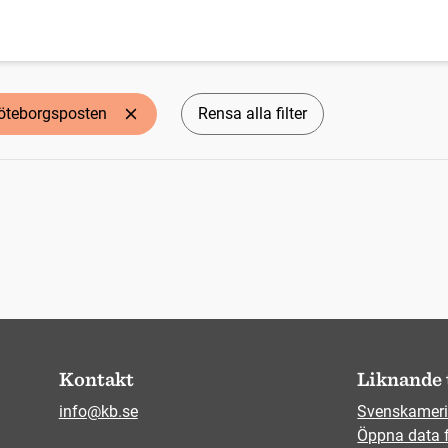
öteborgsposten
Rensa alla filter
Kontakt
Liknande 
info@kb.se
Svenskameri
Öppna data 