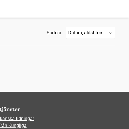
Sortera:
tjänster
kanska tidningar
från Kungliga