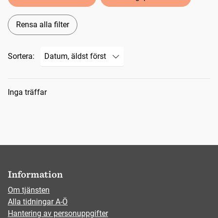
Rensa alla filter
Sortera:
Sökresultat
Inga träffar
Information
Om tjänsten
Alla tidningar A-Ö
Hantering av personuppgifter