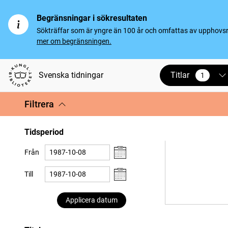
Begränsningar i sökresultaten
Sökträffar som är yngre än 100 år och omfattas av upphovsrät
mer om begränsningen.
Titlar
Svenska tidningar
1
vald
Filtrera
Tidsperiod
Från
Till
Applicera datum