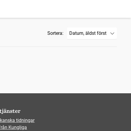
Sortera:
tjänster
kanska tidningar
från Kungliga