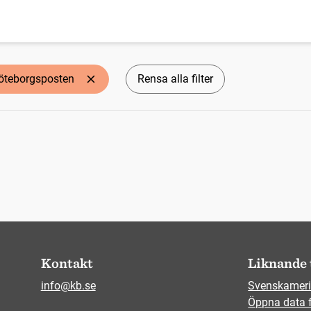
öteborgsposten
Rensa alla filter
Kontakt
Liknande 
info@kb.se
Svenskameri
Öppna data 