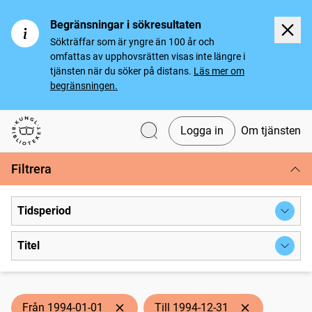
Begränsningar i sökresultaten
Sökträffar som är yngre än 100 år och
omfattas av upphovsrätten visas inte längre i
tjänsten när du söker på distans.
Läs mer om
begränsningen.
Logga in
Om tjänsten
Svenska tidningar
Filtrera
Tidsperiod
Titel
Från 1994-01-01
Till 1994-12-31