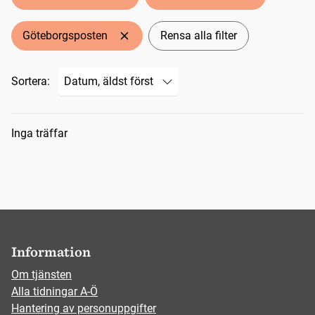
Göteborgsposten
Rensa alla filter
Sortera:
Sökresultat
Inga träffar
Information
Om tjänsten
Alla tidningar A-Ö
Hantering av personuppgifter