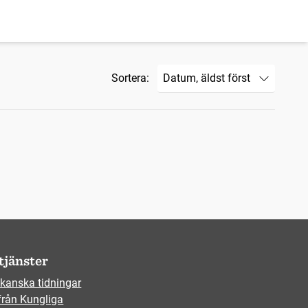
Sortera:
tjänster
kanska tidningar
från Kungliga