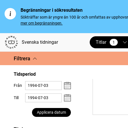
Begränsningar i sökresultaten
Sökträffar som är yngre än 100 år och omfattas av upphovsrät
mer om begränsningen.
Titlar
Svenska tidningar
1
vald
Filtrera
Tidsperiod
Från
Till
Applicera datum