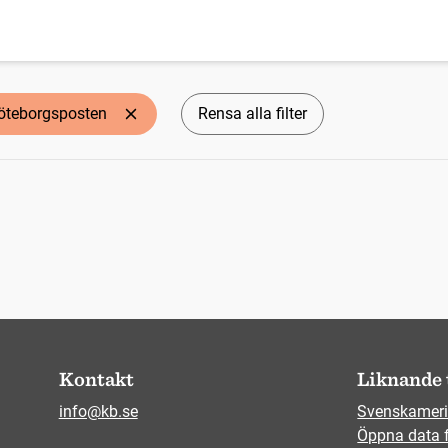
öteborgsposten
Rensa alla filter
Kontakt
Liknande 
info@kb.se
Svenskameri
Öppna data 