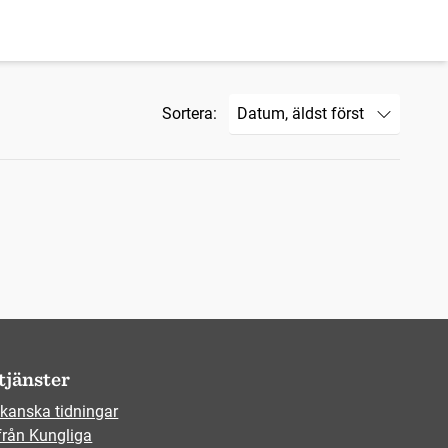
Sortera:
tjänster
kanska tidningar
från Kungliga