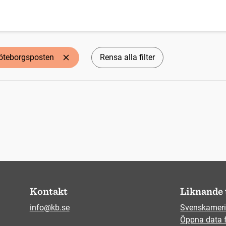
öteborgsposten
Rensa alla filter
Kontakt
Liknande 
info@kb.se
Svenskameri
Öppna data 