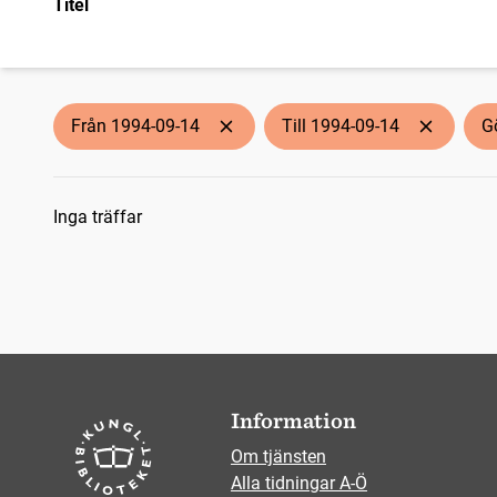
Titel
Från 1994-09-14
Till 1994-09-14
G
Sökresultat
Inga träffar
Information
Om tjänsten
Alla tidningar A-Ö