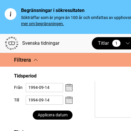
Begränsningar i sökresultaten
Sökträffar som är yngre än 100 år och omfattas av upphovsrät
mer om begränsningen.
Titlar
Svenska tidningar
1
vald
Filtrera
Tidsperiod
Från
Till
Applicera datum