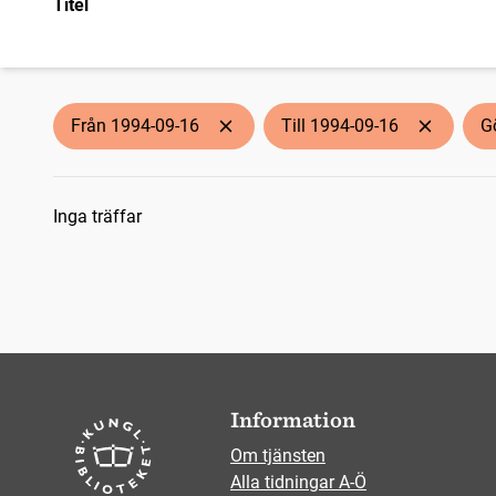
Titel
Från 1994-09-16
Till 1994-09-16
G
Sökresultat
Inga träffar
Information
Om tjänsten
Alla tidningar A-Ö