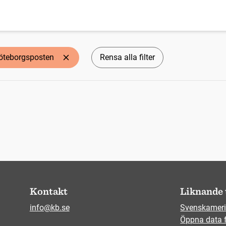
öteborgsposten
Rensa alla filter
Kontakt
Liknande 
info@kb.se
Svenskameri
Öppna data 