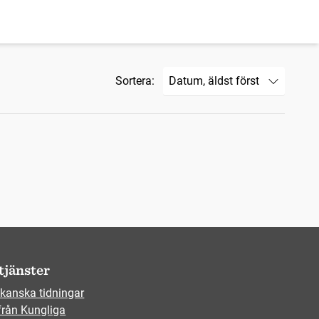
Sortera:
tjänster
kanska tidningar
från Kungliga