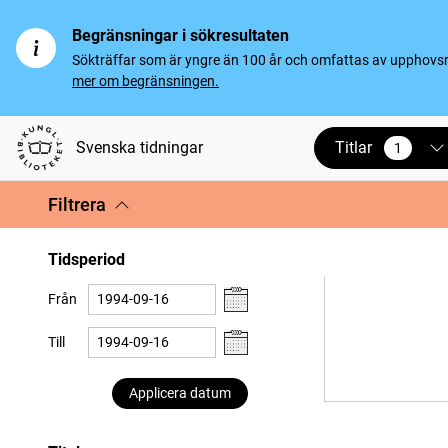
Begränsningar i sökresultaten
Sökträffar som är yngre än 100 år och omfattas av upphovsrät
mer om begränsningen.
Titlar
Svenska tidningar
1
vald
Filtrera
Tidsperiod
Från
Till
Applicera datum