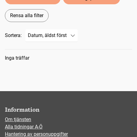
Rensa alla filter
Sortera:
Sökresultat
Inga träffar
Information
Om tjänsten
Alla tidningar A-Ö
Hantering av personuppgifter