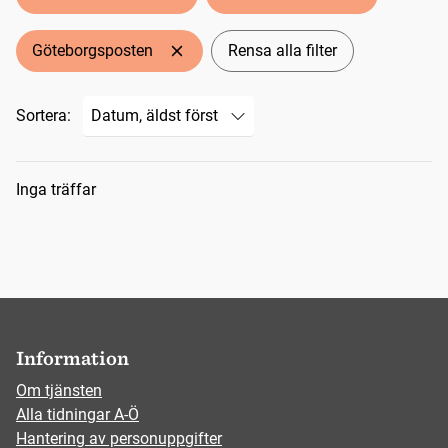
Göteborgsposten
Rensa alla filter
Sortera:
Sökresultat
Inga träffar
Information
Om tjänsten
Alla tidningar A-Ö
Hantering av personuppgifter