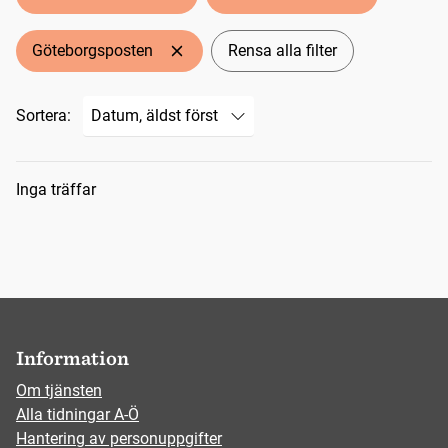
Göteborgsposten
Rensa alla filter
Sortera:
Sökresultat
Inga träffar
Information
Om tjänsten
Alla tidningar A-Ö
Hantering av personuppgifter