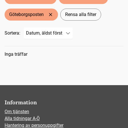
Göteborgsposten
Rensa alla filter
Sortera:
Sökresultat
Inga träffar
Information
Om tjänsten
Alla tidningar A-Ö
Hantering av personuppgifter