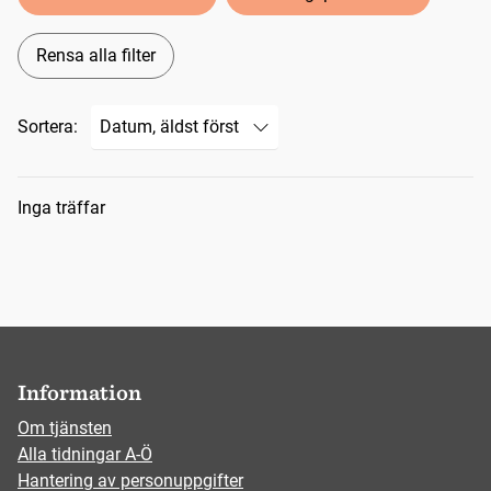
Rensa alla filter
Sortera:
Sökresultat
Inga träffar
Information
Om tjänsten
Alla tidningar A-Ö
Hantering av personuppgifter