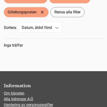
Göteborgsposten
Rensa alla filter
Sortera:
Sökresultat
Inga träffar
Information
Om tjänsten
Alla tidningar A-Ö
Hantering av personuppgifter