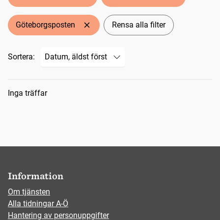
Göteborgsposten
Rensa alla filter
Sortera:
Sökresultat
Inga träffar
Information
Om tjänsten
Alla tidningar A-Ö
Hantering av personuppgifter