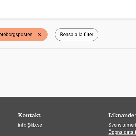
öteborgsposten
Rensa alla filter
Kontakt
Liknande 
info@kb.se
Svenskameri
Öppna data 