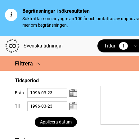
Begränsningar i sökresultaten
Sökträffar som är yngre än 100 år och omfattas av upphovsrät
mer om begränsningen.
Titlar
Svenska tidningar
1
vald
Filtrera
Tidsperiod
Från
Till
Applicera datum