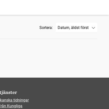
Sortera:
tjänster
kanska tidningar
från Kungliga