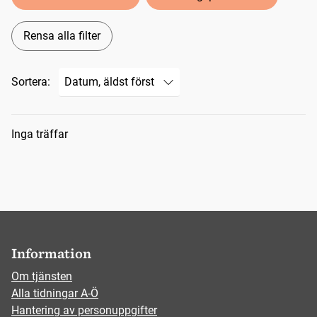
Rensa alla filter
Sortera:
Sökresultat
Inga träffar
Information
Om tjänsten
Alla tidningar A-Ö
Hantering av personuppgifter