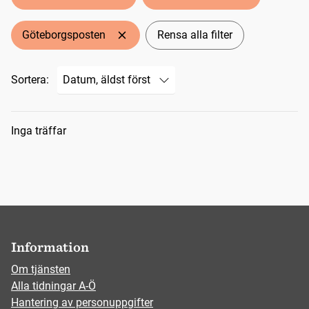
Göteborgsposten
Rensa alla filter
Sortera:
Sökresultat
Inga träffar
Information
Om tjänsten
Alla tidningar A-Ö
Hantering av personuppgifter