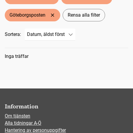
Göteborgsposten
Rensa alla filter
Sortera:
Sökresultat
Inga träffar
Information
Om tjänsten
Alla tidningar A-Ö
Hantering av personuppgifter