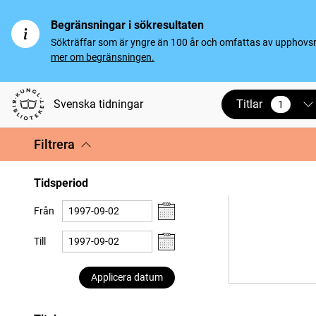
Begränsningar i sökresultaten
Sökträffar som är yngre än 100 år och omfattas av upphovsrät
mer om begränsningen.
Titlar
Svenska tidningar
1
vald
Filtrera
Tidsperiod
Från
Till
Applicera datum