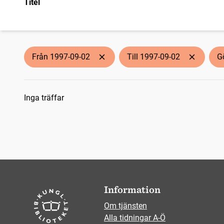
Titel
Från 1997-09-02
Till 1997-09-02
G
Sökresultat
Inga träffar
Information
Om tjänsten
Alla tidningar A-Ö