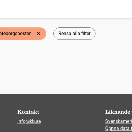
öteborgsposten
Rensa alla filter
Kontakt
Liknande 
info@kb.se
Svenskameri
Öppna data 