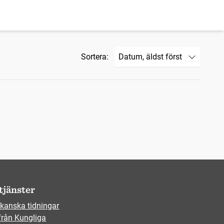
Sortera:
tjänster
kanska tidningar
från Kungliga