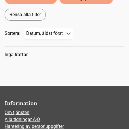
Rensa alla filter
Sortera:
Sökresultat
Inga träffar
Information
Om tjänsten
Alla tidningar A-Ö
Hantering av personuppgifter