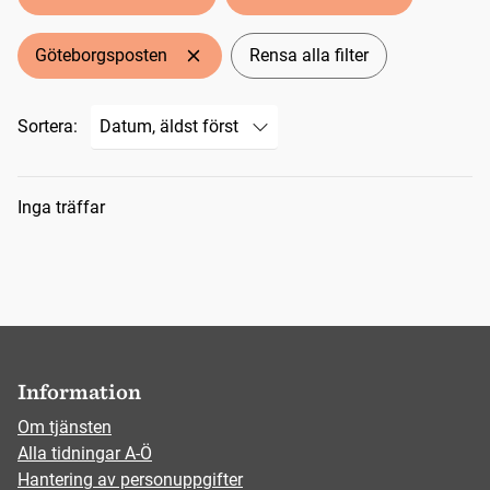
Göteborgsposten
Rensa alla filter
Sortera:
Sökresultat
Inga träffar
Information
Om tjänsten
Alla tidningar A-Ö
Hantering av personuppgifter