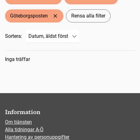
Göteborgsposten
Rensa alla filter
Sortera:
Sökresultat
Inga träffar
Information
Om tjänsten
Alla tidningar A-Ö
Hantering av personuppgifter