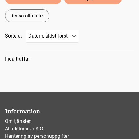
Rensa alla filter
Sortera:
Sökresultat
Inga träffar
Information
Om tjänsten
Alla tidningar A-Ö
Hantering av personuppgifter