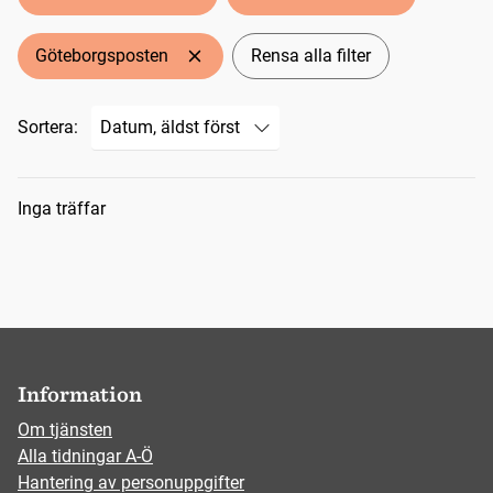
Göteborgsposten
Rensa alla filter
Sortera:
Sökresultat
Inga träffar
Information
Om tjänsten
Alla tidningar A-Ö
Hantering av personuppgifter