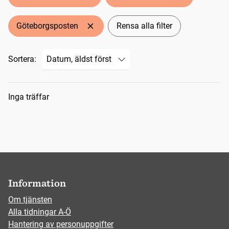
Göteborgsposten
Rensa alla filter
Sortera:
Sökresultat
Inga träffar
Information
Om tjänsten
Alla tidningar A-Ö
Hantering av personuppgifter