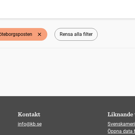
öteborgsposten
Rensa alla filter
Kontakt
Liknande 
info@kb.se
Svenskameri
Öppna data 