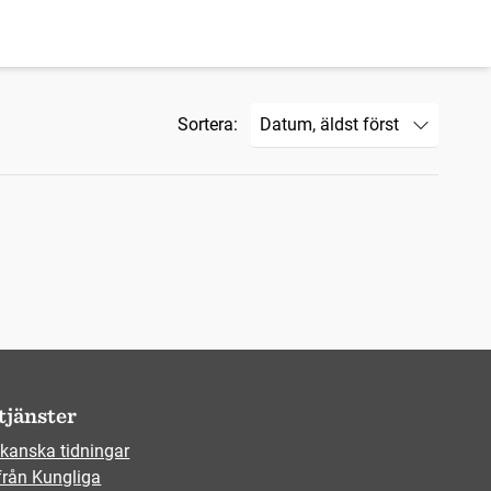
Sortera:
tjänster
kanska tidningar
från Kungliga