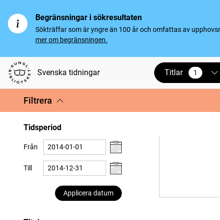
Begränsningar i sökresultaten
Sökträffar som är yngre än 100 år och omfattas av upphovsrät
mer om begränsningen.
Titlar
Svenska tidningar
1
vald
Filtrera
Tidsperiod
Från
Till
Applicera datum