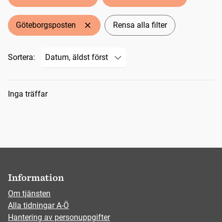
Göteborgsposten
Rensa alla filter
Sortera:
Sökresultat
Inga träffar
Information
Om tjänsten
Alla tidningar A-Ö
Hantering av personuppgifter