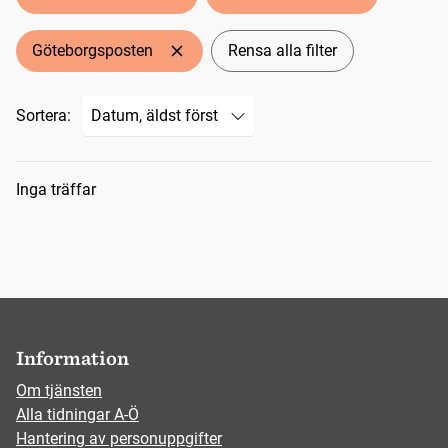
Göteborgsposten
Rensa alla filter
Sortera:
Sökresultat
Inga träffar
Information
Om tjänsten
Alla tidningar A-Ö
Hantering av personuppgifter