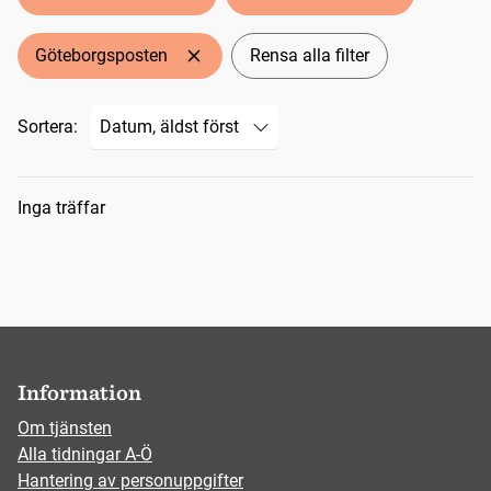
Göteborgsposten
Rensa alla filter
Sortera:
Sökresultat
Inga träffar
Information
Om tjänsten
Alla tidningar A-Ö
Hantering av personuppgifter