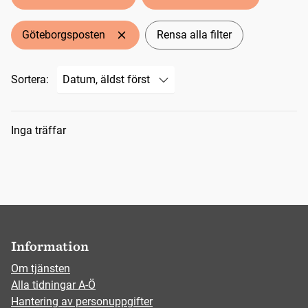
Göteborgsposten
Rensa alla filter
Sortera:
Sökresultat
Inga träffar
Information
Om tjänsten
Alla tidningar A-Ö
Hantering av personuppgifter