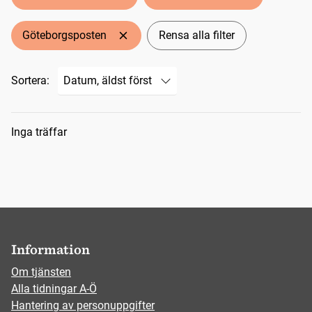
Göteborgsposten
Rensa alla filter
Sortera:
Sökresultat
Inga träffar
Information
Om tjänsten
Alla tidningar A-Ö
Hantering av personuppgifter