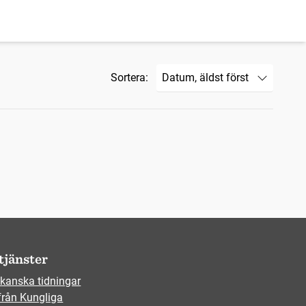
Sortera:
tjänster
kanska tidningar
från Kungliga