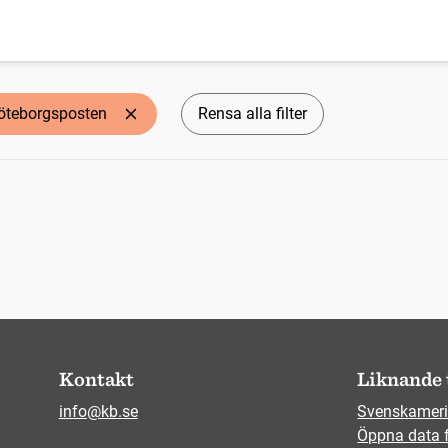
öteborgsposten
Rensa alla filter
Kontakt
Liknande 
info@kb.se
Svenskameri
Öppna data 