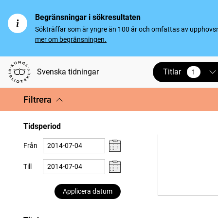
Begränsningar i sökresultaten
Sökträffar som är yngre än 100 år och omfattas av upphovsrät
mer om begränsningen.
Titlar
Svenska tidningar
1
vald
Filtrera
Tidsperiod
Från
Till
Applicera datum