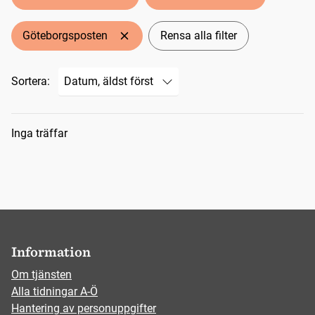
Göteborgsposten
Rensa alla filter
Sortera:
Sökresultat
Inga träffar
Information
Om tjänsten
Alla tidningar A-Ö
Hantering av personuppgifter