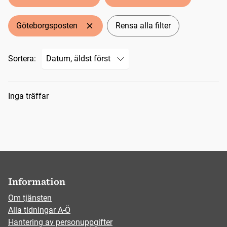
Göteborgsposten
Rensa alla filter
Sortera:
Sökresultat
Inga träffar
Information
Om tjänsten
Alla tidningar A-Ö
Hantering av personuppgifter