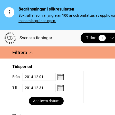
Begränsningar i sökresultaten
Sökträffar som är yngre än 100 år och omfattas av upphovsrät
mer om begränsningen.
Titlar
Svenska tidningar
1
vald
Filtrera
Tidsperiod
Från
Till
Applicera datum