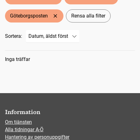
Göteborgsposten
Rensa alla filter
Sortera:
Sökresultat
Inga träffar
Information
Om tjänsten
Alla tidningar A-Ö
Hantering av personuppgifter