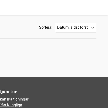
Sortera:
tjänster
kanska tidningar
från Kungliga