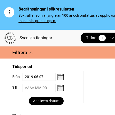
Begränsningar i sökresultaten
Sökträffar som är yngre än 100 år och omfattas av upphovsrät
mer om begränsningen.
Titlar
Svenska tidningar
1
vald
Filtrera
Tidsperiod
Från
Till
Applicera datum