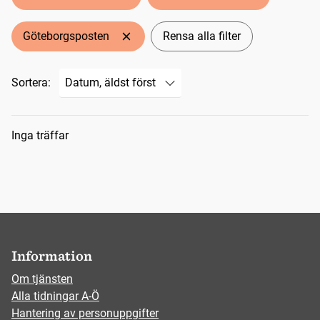
Göteborgsposten
Rensa alla filter
Sortera:
Sökresultat
Inga träffar
Information
Om tjänsten
Alla tidningar A-Ö
Hantering av personuppgifter