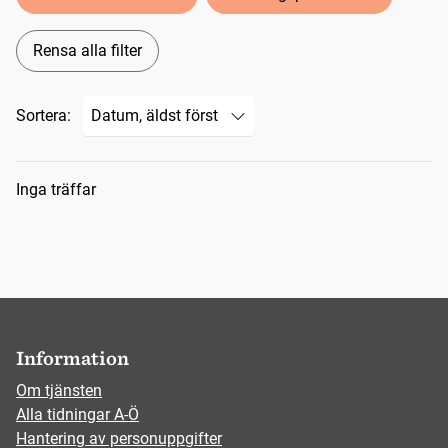
Rensa alla filter
Sortera:
Sökresultat
Inga träffar
Information
Om tjänsten
Alla tidningar A-Ö
Hantering av personuppgifter