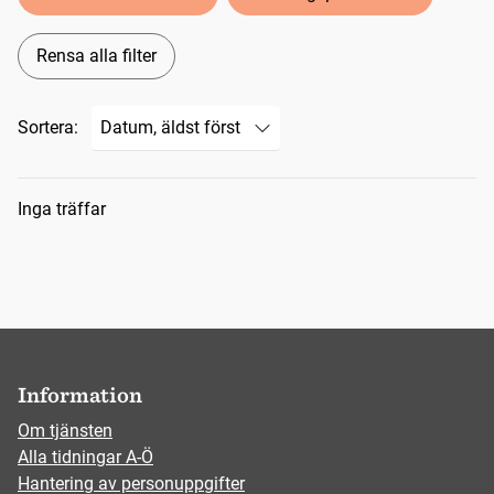
Rensa alla filter
Sortera:
Sökresultat
Inga träffar
Information
Om tjänsten
Alla tidningar A-Ö
Hantering av personuppgifter