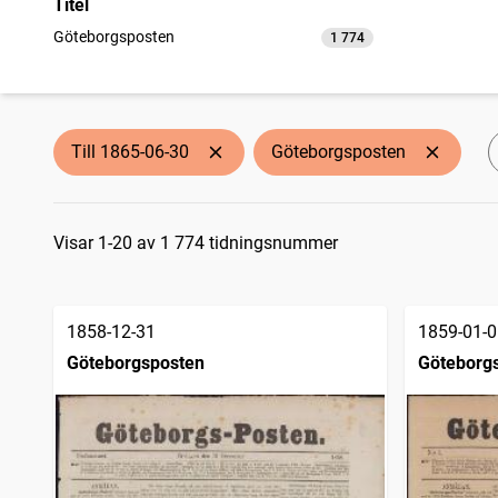
Titel
Göteborgsposten
1 774
träffar
Till 1865-06-30
Göteborgsposten
Sökresultat
Visar 1-20 av 1 774 tidningsnummer
1858-12-31
1859-01-0
Göteborgsposten
Göteborg