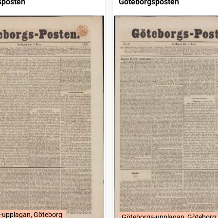
sposten
Göteborgsposten
-upplagan, Göteborg
Göteborgs-upplagan, Göteborg