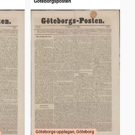
Göteborgsposten
Göteborgs-upplagan, Göteborg