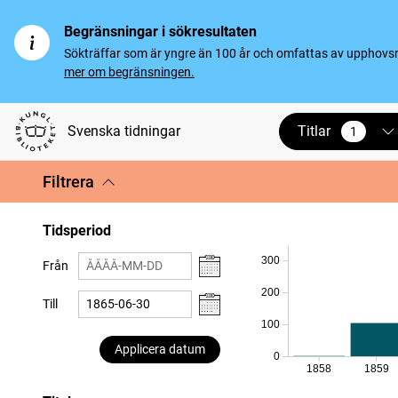
Begränsningar i sökresultaten
Sökträffar som är yngre än 100 år och omfattas av upphovsrät
mer om begränsningen.
Titlar
Svenska tidningar
1
vald
Filtrera
Tidsperiod
300
Från
200
Till
100
Applicera datum
0
1858
1859