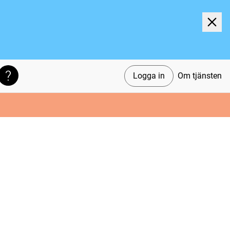
Logga in
Om tjänsten
Söktips