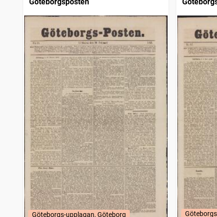
Göteborgsposten
Göteborg
Göteborgs
Göteborgs-upplagan, Göteborg