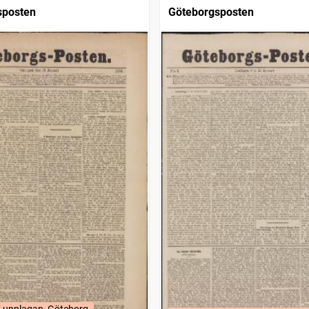
sposten
Göteborgsposten
-upplagan, Göteborg