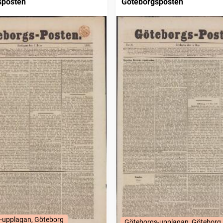
sposten
Göteborgsposten
-upplagan, Göteborg
Göteborgs-upplagan, Göteborg