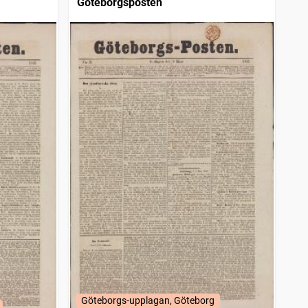
Göteborgsposten
Göteborgs-upplagan, Göteborg