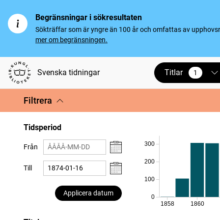
Begränsningar i sökresultaten
Sökträffar som är yngre än 100 år och omfattas av upphovsrät
mer om begränsningen.
Titlar
Svenska tidningar
1
vald
Filtrera
Tidsperiod
300
Från
200
Till
100
Applicera datum
0
1858
1860