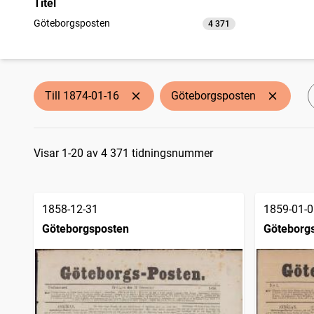
Titel
Göteborgsposten
4 371
träffar
Till 1874-01-16
Göteborgsposten
Sökresultat
Visar 1-20 av 4 371 tidningsnummer
1858-12-31
1859-01-0
Göteborgsposten
Göteborg