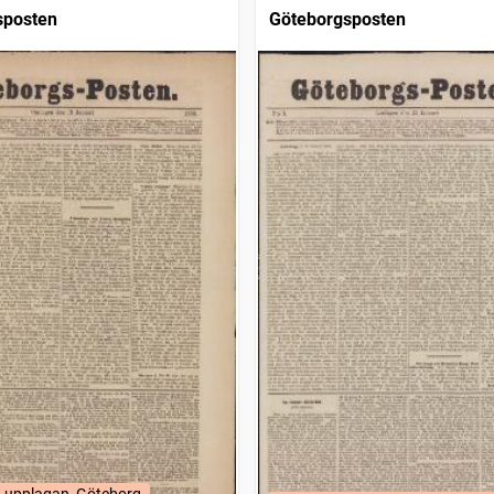
sposten
Göteborgsposten
-upplagan, Göteborg