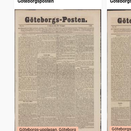
Göteborgsposten
Göteborg
Göteborgs
Göteborgs-upplagan, Göteborg