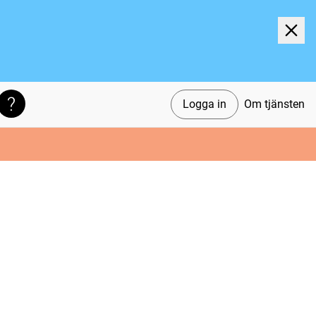
Logga in
Om tjänsten
Söktips