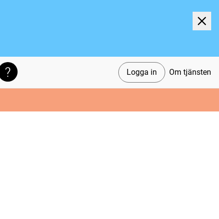
Logga in
Om tjänsten
Söktips