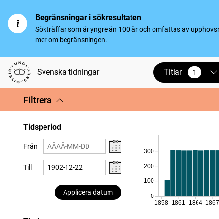
Begränsningar i sökresultaten
Sökträffar som är yngre än 100 år och omfattas av upphovsrät
mer om begränsningen.
Titlar
Svenska tidningar
1
vald
Filtrera
Tidsperiod
Från
300
200
Till
100
Applicera datum
0
1858
1861
1864
186