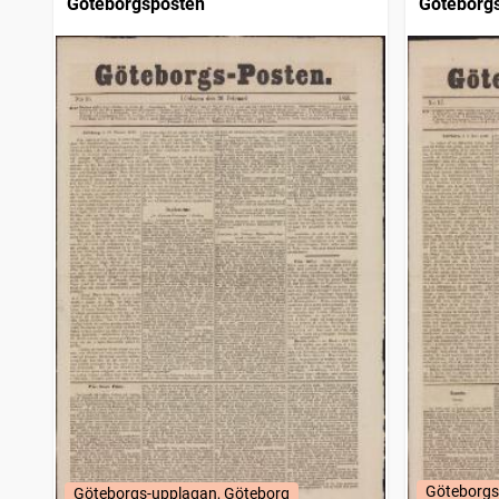
Göteborgsposten
Göteborg
Göteborgs
Göteborgs-upplagan, Göteborg