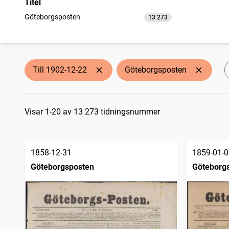
Titel
Göteborgsposten
13 273
träffar
Till 1902-12-22
Göteborgsposten
Sökresultat
Visar 1-20 av 13 273 tidningsnummer
1858-12-31
1859-01-0
Göteborgsposten
Göteborg