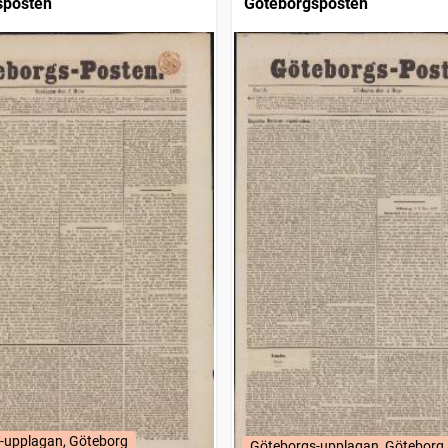
sposten
Göteborgsposten
-upplagan, Göteborg
Göteborgs-upplagan, Göteborg