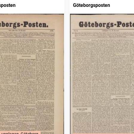
sposten
Göteborgsposten
-upplagan, Göteborg