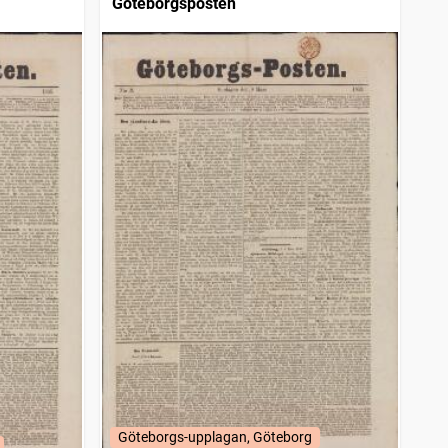
Göteborgsposten
Göteborgs-upplagan, Göteborg